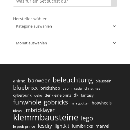
Hersteller wählen
Archiv
beleuchtung
barweer
anime
blaustein
bluebrixx
brickshop
cabin
cada
christmas
dk
cyberpunk
der kleine prinz
fantasy
deko
funwhole
gobricks
hotwheels
harrypotter
jmbricklayer
ideas
klemmbausteine
lego
lesdiy
lightkit
lumibricks
marvel
le petit prince