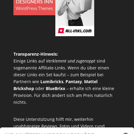
Transparenz-Hinweis:
Einige Links auf
Verklemmt und zugenoppt
sind
sogenannte Affiliate-Links. Wenn du über einen
dieser Links ein Set kaufst – zum Beispiel bei
Partnern wie
Lumibricks
,
Pantasy
,
Mattel
Brickshop
oder
BlueBrixx
– erhalte ich eine kleine
Provision. Für dich ändert sich am Preis natürlich
nichts.
Diese Unterstützung hilft mir, weiterhin
unabhängige Reviews, Fotos und Videos rund
um
Klemmbausteine
,
Baukastensets
und
MOCs
zu