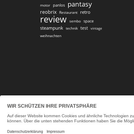
pantasy
panlos
motor
reobrix
retro
Restaurant
review
space
sembo
steampunk
test
technik
vintage
weihnachten
Impressum
Datenschutzerklärung