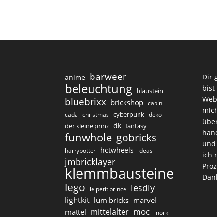
barweer
Dir 
anime
beleuchtung
bist
blaustein
Web
bluebrixx
brickshop
cabin
mich
cyberpunk
cada
christmas
deko
über
dk
der kleine prinz
fantasy
hand
funwhole
gobricks
und 
hotwheels
harrypotter
ideas
ich 
jmbricklayer
Proz
klemmbausteine
Dan
lego
lesdiy
le petit prince
lightkit
lumibricks
marvel
moc
mittelalter
mattel
mork