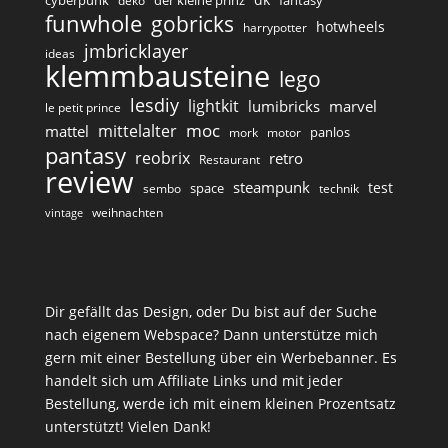
deko
funwhole
gobricks
hotwheels
harrypotter
jmbricklayer
ideas
klemmbausteine
lego
lesdiy
lightkit
lumibricks
marvel
le petit prince
moc
mittelalter
mattel
panlos
mork
motor
pantasy
reobrix
retro
Restaurant
review
steampunk
test
space
sembo
technik
weihnachten
vintage
Dir gefällt das Design, oder Du bist auf der Suche
nach eigenem Webspace? Dann unterstütze mich
gern mit einer Bestellung über ein Werbebanner. Es
handelt sich um Affiliate Links und mit jeder
Bestellung, werde ich mit einem kleinen Prozentsatz
unterstützt! Vielen Dank!