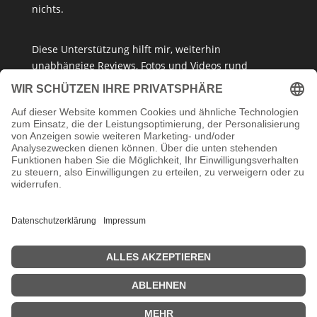
nichts.
Diese Unterstützung hilft mir, weiterhin
unabhängige Reviews, Fotos und Videos rund
um
Klemmbausteine
,
Baukastensets
und
MOCs
zu
erstellen – ganz ohne Paywall oder gesponserte
Meinung. Ich empfehle nur Produkte, die ich selbst
getestet habe oder die ich guten Gewissens
vertreten kann.
Danke, dass du mein Klemmbaustein-Herz unterstützt!
Impressum
Datenschutzerklärung