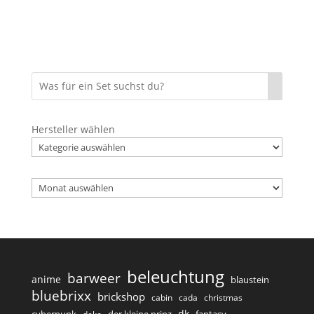
Hersteller wählen
Archiv
beleuchtung
barweer
anime
blaustein
bluebrixx
brickshop
cabin
cada
christmas
dk
cyberpunk
der kleine prinz
fantasy