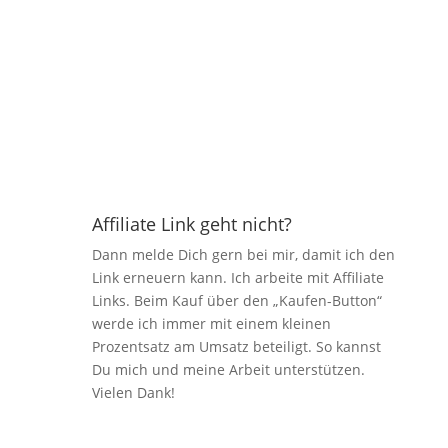
nachjustiert werden, damit alles sauber
läuft.
Dadurch bleibt das Pantasy Spring Picnic
Bicycle ein schönes Deko-Set, das seine
Stärken klar in der Optik und weniger in der
Technik ausspielt.
Affiliate Link geht nicht?
Dann melde Dich gern bei mir, damit ich den
Link erneuern kann. Ich arbeite mit Affiliate
Links. Beim Kauf über den „Kaufen-Button“
werde ich immer mit einem kleinen
Prozentsatz am Umsatz beteiligt. So kannst
Du mich und meine Arbeit unterstützen.
Vielen Dank!