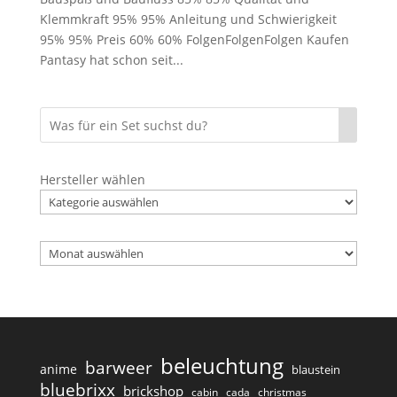
Klemmkraft 95% 95% Anleitung und Schwierigkeit
95% 95% Preis 60% 60% FolgenFolgenFolgen Kaufen
Pantasy hat schon seit...
Hersteller wählen
Archiv
beleuchtung
barweer
anime
blaustein
bluebrixx
brickshop
cabin
cada
christmas