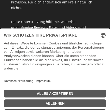
Provision. Für dich ändert sich am Preis natürlich
nichts.
Diese Unterstützung hilft mir, weiterhin
unabhängige Reviews, Fotos und Videos rund
um
Klemmbausteine
,
Baukastensets
und
MOCs
zu
erstellen – ganz ohne Paywall oder gesponserte
Meinung. Ich empfehle nur Produkte, die ich selbst
getestet habe oder die ich guten Gewissens
vertreten kann.
Danke, dass du mein Klemmbaustein-Herz unterstützt!
Impressum
Datenschutzerklärung