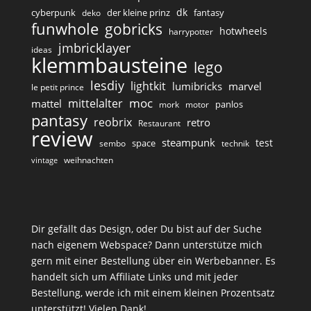
dk
cyberpunk
der kleine prinz
fantasy
deko
funwhole
gobricks
hotwheels
harrypotter
jmbricklayer
ideas
klemmbausteine
lego
lesdiy
lightkit
lumibricks
marvel
le petit prince
moc
mittelalter
mattel
panlos
mork
motor
pantasy
reobrix
retro
Restaurant
review
steampunk
test
space
sembo
technik
weihnachten
vintage
Dir gefällt das Design, oder Du bist auf der Suche
nach eigenem Webspace? Dann unterstütze mich
gern mit einer Bestellung über ein Werbebanner. Es
handelt sich um Affiliate Links und mit jeder
Bestellung, werde ich mit einem kleinen Prozentsatz
unterstützt! Vielen Dank!