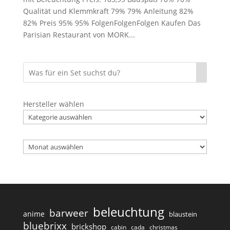
Qualität und Klemmkraft 79% 79% Anleitung 82%
82% Preis 95% 95% FolgenFolgenFolgen Kaufen Das
Parisian Restaurant von MORK...
Hersteller wählen
Archiv
beleuchtung
barweer
anime
blaustein
bluebrixx
brickshop
cabin
cada
christmas