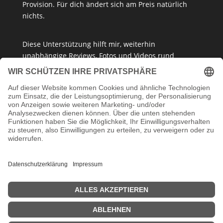
Provision. Für dich ändert sich am Preis natürlich
nichts.
Diese Unterstützung hilft mir, weiterhin
unabhängige Reviews, Fotos und Videos rund
um
Klemmbausteine
,
Baukastensets
und
MOCs
zu
erstellen – ganz ohne Paywall oder gesponserte
Meinung. Ich empfehle nur Produkte, die ich selbst
getestet habe oder die ich guten Gewissens
vertreten kann.
Danke, dass du mein Klemmbaustein-Herz unterstützt!
Impressum
Datenschutzerklärung