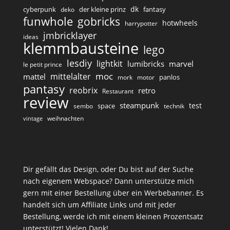
dk
cyberpunk
der kleine prinz
fantasy
deko
funwhole
gobricks
hotwheels
harrypotter
jmbricklayer
ideas
klemmbausteine
lego
lesdiy
lightkit
lumibricks
marvel
le petit prince
moc
mittelalter
mattel
panlos
mork
motor
pantasy
reobrix
retro
Restaurant
review
steampunk
test
space
sembo
technik
weihnachten
vintage
Dir gefällt das Design, oder Du bist auf der Suche
nach eigenem Webspace? Dann unterstütze mich
gern mit einer Bestellung über ein Werbebanner. Es
handelt sich um Affiliate Links und mit jeder
Bestellung, werde ich mit einem kleinen Prozentsatz
unterstützt! Vielen Dank!