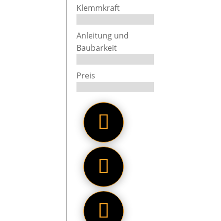
Klemmkraft
Anleitung und
Baubarkeit
das für 
Preis
ersten M
nicht an
hinten h
Auch die
eckig, i
Allerdin