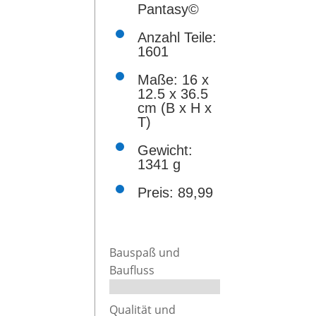
Pantasy©
Anzahl Teile:
1601
eines de
Maße:
16 x
12.5 x 36.5
Das ikon
cm (B x H x
getroffe
T)
Farbabwe
Gewicht:
vielen C
1341 g
Preis: 89,99
Alle Fun
als Bonu
Bauspaß und
Die Stei
Baufluss
hochwert
durchge
Qualität und