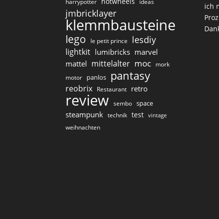
hotwheels
harrypotter
ideas
ich 
jmbricklayer
Proz
klemmbausteine
Dan
lego
lesdiy
le petit prince
lightkit
lumibricks
marvel
moc
mittelalter
mattel
mork
pantasy
panlos
motor
reobrix
retro
Restaurant
review
space
sembo
steampunk
test
technik
vintage
weihnachten