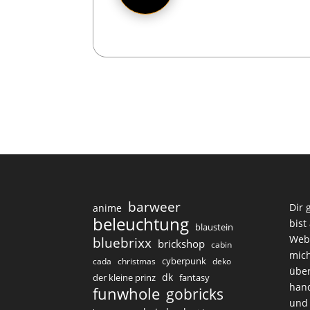
barweer
Dir 
anime
beleuchtung
bist
blaustein
Web
bluebrixx
brickshop
cabin
mich
cyberpunk
cada
christmas
deko
über
dk
der kleine prinz
fantasy
hand
funwhole
gobricks
und 