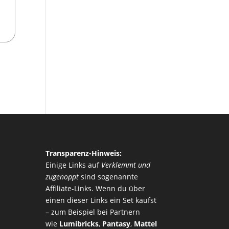
Transparenz-Hinweis:
Einige Links auf
Verklemmt und
zugenoppt
sind sogenannte
Affiliate-Links. Wenn du über
einen dieser Links ein Set kaufst
– zum Beispiel bei Partnern
wie
Lumibricks
,
Pantasy
,
Mattel