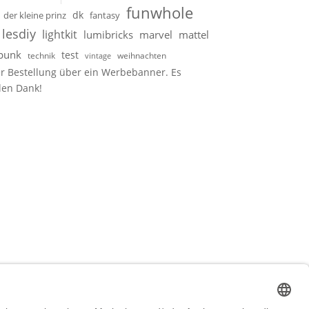
funwhole
dk
der kleine prinz
fantasy
lesdiy
lightkit
lumibricks
marvel
mattel
punk
test
technik
weihnachten
vintage
er Bestellung über ein Werbebanner. Es
elen Dank!
t kaufst – zum Beispiel bei Partnern
h am Preis natürlich nichts.
astensets
und
MOCs
zu erstellen – ganz ohne