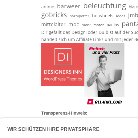
beleuchtung
barweer
anime
blau
gobricks
jmb
hotwheels
harrypotter
ideas
pant
moc
mittelalter
panlos
mork
motor
Dir gefällt das Design, oder Du bist auf der
handelt sich um Affiliate Links und mit jeder 
Transparenz-Hinweis:
Einige Links auf
Verklemmt und zugenoppt
sind 
wie
Lumibricks
,
Pantasy
,
Mattel Brickshop
od
Diese Unterstützung hilft mir, weiterhin una