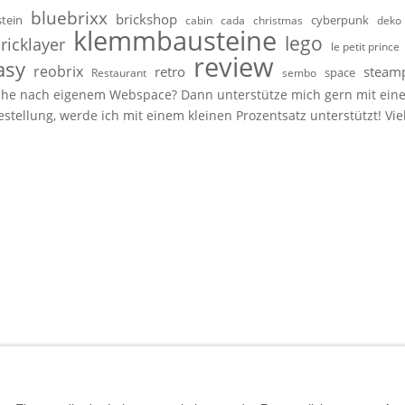
bluebrixx
brickshop
stein
cyberpunk
cabin
cada
christmas
deko
klemmbausteine
lego
ricklayer
le petit prince
review
asy
reobrix
retro
steam
space
Restaurant
sembo
 Suche nach eigenem Webspace? Dann unterstütze mich gern mit ein
Bestellung, werde ich mit einem kleinen Prozentsatz unterstützt! Vi
sogenannte Affiliate-Links. Wenn du über einen dieser Links ein Se
er
BlueBrixx
– erhalte ich eine kleine Provision. Für dich ändert sic
bhängige Reviews, Fotos und Videos rund um
Klemmbausteine
,
Bauk