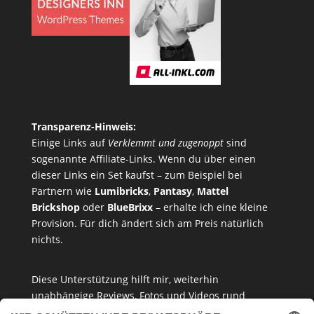
Transparenz-Hinweis:
Einige Links auf
Verklemmt und zugenoppt
sind
sogenannte Affiliate-Links. Wenn du über einen
dieser Links ein Set kaufst – zum Beispiel bei
Partnern wie
Lumibricks
,
Pantasy
,
Mattel
Brickshop
oder
BlueBrixx
– erhalte ich eine kleine
Provision. Für dich ändert sich am Preis natürlich
nichts.
Diese Unterstützung hilft mir, weiterhin
unabhängige Reviews, Fotos und Videos rund
um
Klemmbausteine
,
Baukastensets
und
MOCs
zu