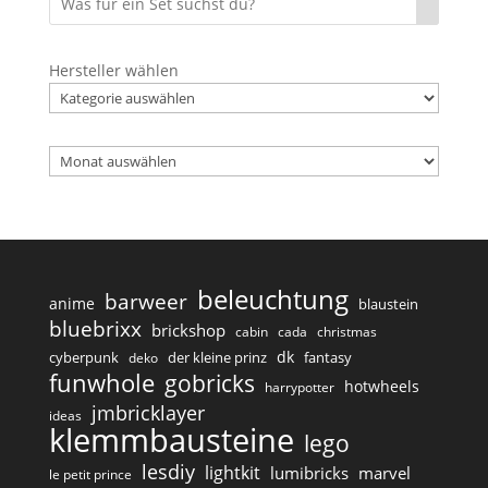
Hersteller wählen
Archiv
beleuchtung
barweer
anime
blaustein
bluebrixx
brickshop
cabin
cada
christmas
dk
cyberpunk
der kleine prinz
fantasy
deko
funwhole
gobricks
hotwheels
harrypotter
jmbricklayer
ideas
klemmbausteine
lego
lesdiy
lightkit
lumibricks
marvel
le petit prince