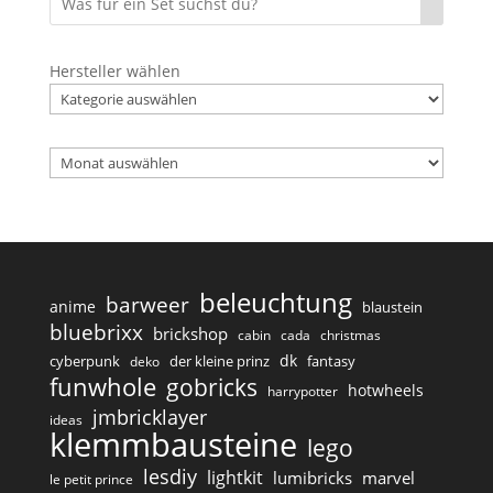
Hersteller wählen
Archiv
beleuchtung
barweer
anime
blaustein
bluebrixx
brickshop
cabin
cada
christmas
dk
cyberpunk
der kleine prinz
fantasy
deko
funwhole
gobricks
hotwheels
harrypotter
jmbricklayer
ideas
klemmbausteine
lego
lesdiy
lightkit
lumibricks
marvel
le petit prince