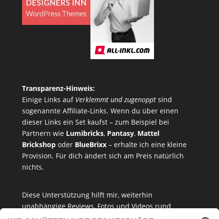
Transparenz-Hinweis:
Einige Links auf
Verklemmt und zugenoppt
sind
sogenannte Affiliate-Links. Wenn du über einen
dieser Links ein Set kaufst – zum Beispiel bei
Partnern wie
Lumibricks
,
Pantasy
,
Mattel
Brickshop
oder
BlueBrixx
– erhalte ich eine kleine
Provision. Für dich ändert sich am Preis natürlich
nichts.
Diese Unterstützung hilft mir, weiterhin
unabhängige Reviews, Fotos und Videos rund
um
Klemmbausteine
,
Baukastensets
und
MOCs
zu