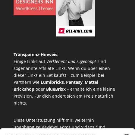
Transparenz-Hinweis:
Einige Links auf
Verklemmt und zugenoppt
sind
sogenannte Affiliate-Links. Wenn du über einen
dieser Links ein Set kaufst – zum Beispiel bei
Partnern wie
Lumibricks
,
Pantasy
,
Mattel
Brickshop
oder
BlueBrixx
– erhalte ich eine kleine
Provision. Für dich ändert sich am Preis natürlich
nichts.
Diese Unterstützung hilft mir, weiterhin
unabhängige Reviews, Fotos und Videos rund
um
Klemmbausteine
,
Baukastensets
und
MOCs
zu