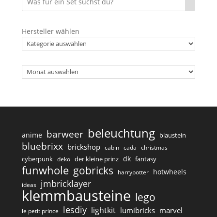
Hersteller wählen
Archiv
beleuchtung
barweer
anime
blaustein
bluebrixx
brickshop
cabin
cada
christmas
dk
cyberpunk
der kleine prinz
fantasy
deko
funwhole
gobricks
hotwheels
harrypotter
jmbricklayer
ideas
klemmbausteine
lego
lesdiy
lightkit
lumibricks
marvel
le petit prince