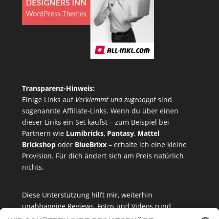
Transparenz-Hinweis:
Einige Links auf
Verklemmt und zugenoppt
sind
sogenannte Affiliate-Links. Wenn du über einen
dieser Links ein Set kaufst – zum Beispiel bei
Partnern wie
Lumibricks
,
Pantasy
,
Mattel
Brickshop
oder
BlueBrixx
– erhalte ich eine kleine
Provision. Für dich ändert sich am Preis natürlich
nichts.
Diese Unterstützung hilft mir, weiterhin
unabhängige Reviews, Fotos und Videos rund
um
Klemmbausteine
,
Baukastensets
und
MOCs
zu