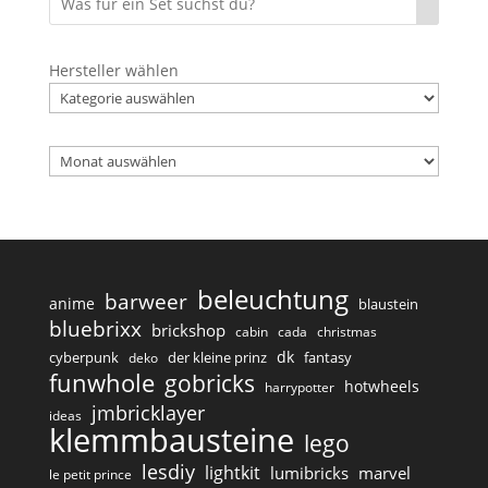
Hersteller wählen
Archiv
beleuchtung
barweer
anime
blaustein
bluebrixx
brickshop
cabin
cada
christmas
dk
cyberpunk
der kleine prinz
fantasy
deko
funwhole
gobricks
hotwheels
harrypotter
jmbricklayer
ideas
klemmbausteine
lego
lesdiy
lightkit
lumibricks
marvel
le petit prince