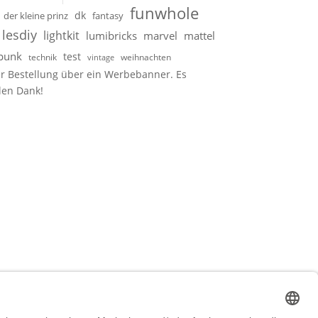
funwhole
dk
der kleine prinz
fantasy
lesdiy
lightkit
lumibricks
marvel
mattel
punk
test
technik
weihnachten
vintage
er Bestellung über ein Werbebanner. Es
elen Dank!
t kaufst – zum Beispiel bei Partnern
h am Preis natürlich nichts.
astensets
und
MOCs
zu erstellen – ganz ohne