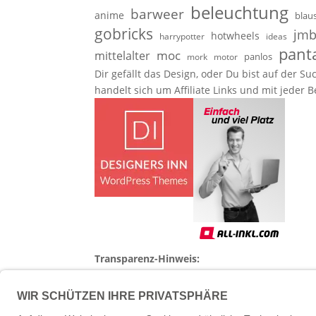
beleuchtung
barweer
anime
blau
gobricks
jmb
hotwheels
harrypotter
ideas
pant
moc
mittelalter
panlos
mork
motor
Dir gefällt das Design, oder Du bist auf der
handelt sich um Affiliate Links und mit jeder 
Transparenz-Hinweis:
Einige Links auf
Verklemmt und zugenoppt
sind 
wie
Lumibricks
,
Pantasy
,
Mattel Brickshop
od
Diese Unterstützung hilft mir, weiterhin una