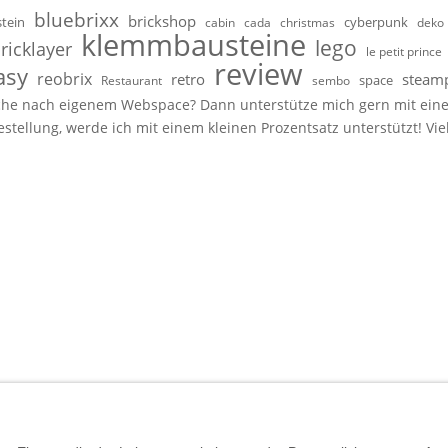
bluebrixx
brickshop
stein
cyberpunk
cabin
cada
christmas
deko
klemmbausteine
lego
ricklayer
le petit prince
review
asy
reobrix
retro
steam
space
Restaurant
sembo
 Suche nach eigenem Webspace? Dann unterstütze mich gern mit ein
Bestellung, werde ich mit einem kleinen Prozentsatz unterstützt! Vi
sogenannte Affiliate-Links. Wenn du über einen dieser Links ein Se
er
BlueBrixx
– erhalte ich eine kleine Provision. Für dich ändert sic
bhängige Reviews, Fotos und Videos rund um
Klemmbausteine
,
Bauk