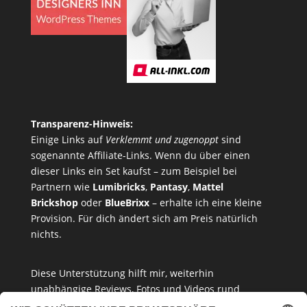
Transparenz-Hinweis:
Einige Links auf
Verklemmt und zugenoppt
sind
sogenannte Affiliate-Links. Wenn du über einen
dieser Links ein Set kaufst – zum Beispiel bei
Partnern wie
Lumibricks
,
Pantasy
,
Mattel
Brickshop
oder
BlueBrixx
– erhalte ich eine kleine
Provision. Für dich ändert sich am Preis natürlich
nichts.
Diese Unterstützung hilft mir, weiterhin
unabhängige Reviews, Fotos und Videos rund
um
Klemmbausteine
,
Baukastensets
und
MOCs
zu