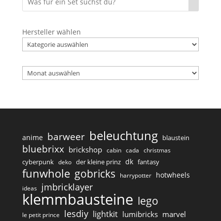
Hersteller wählen
Archiv
beleuchtung
barweer
anime
blaustein
bluebrixx
brickshop
cabin
cada
christmas
dk
cyberpunk
der kleine prinz
fantasy
deko
funwhole
gobricks
hotwheels
harrypotter
jmbricklayer
ideas
klemmbausteine
lego
lesdiy
lightkit
lumibricks
marvel
le petit prince