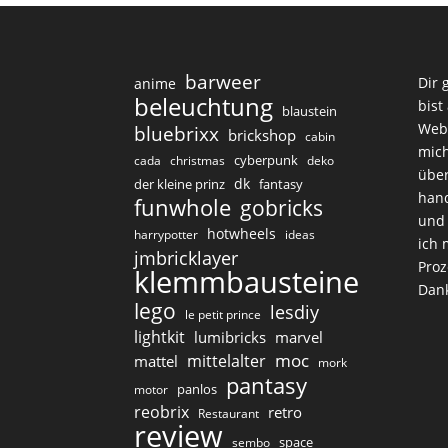
barweer
Dir 
anime
beleuchtung
bist
blaustein
Web
bluebrixx
brickshop
cabin
mich
cyberpunk
cada
christmas
deko
über
dk
der kleine prinz
fantasy
hand
funwhole
gobricks
und 
hotwheels
harrypotter
ideas
ich 
jmbricklayer
Proz
klemmbausteine
Dan
lego
lesdiy
le petit prince
lightkit
lumibricks
marvel
moc
mittelalter
mattel
mork
pantasy
panlos
motor
reobrix
retro
Restaurant
review
space
sembo