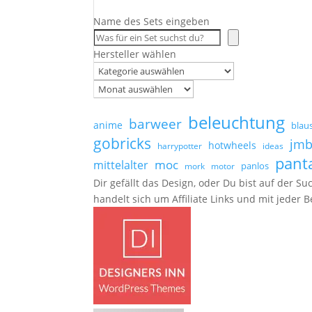
Name des Sets eingeben
Hersteller wählen
Archiv
beleuchtung
barweer
anime
blau
gobricks
jmb
hotwheels
harrypotter
ideas
pant
moc
mittelalter
panlos
mork
motor
Dir gefällt das Design, oder Du bist auf der
handelt sich um Affiliate Links und mit jeder 