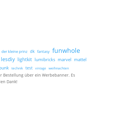
funwhole
dk
der kleine prinz
fantasy
lesdiy
lightkit
lumibricks
marvel
mattel
punk
test
technik
weihnachten
vintage
er Bestellung über ein Werbebanner. Es
elen Dank!