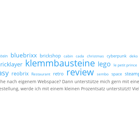
bluebrixx
brickshop
stein
cyberpunk
cabin
cada
christmas
deko
klemmbausteine
lego
ricklayer
le petit prince
review
asy
reobrix
retro
steam
space
Restaurant
sembo
 Suche nach eigenem Webspace? Dann unterstütze mich gern mit ein
Bestellung, werde ich mit einem kleinen Prozentsatz unterstützt! Vi