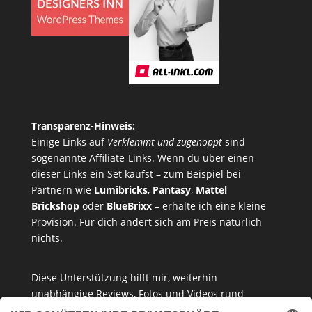
Transparenz-Hinweis:
Einige Links auf
Verklemmt und zugenoppt
sind
sogenannte Affiliate-Links. Wenn du über einen
dieser Links ein Set kaufst – zum Beispiel bei
Partnern wie
Lumibricks
,
Pantasy
,
Mattel
Brickshop
oder
BlueBrixx
– erhalte ich eine kleine
Provision. Für dich ändert sich am Preis natürlich
nichts.
Diese Unterstützung hilft mir, weiterhin
unabhängige Reviews, Fotos und Videos rund
um
Klemmbausteine
,
Baukastensets
und
MOCs
zu