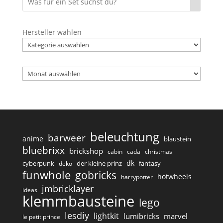
Hersteller wählen
Archiv
beleuchtung
barweer
anime
blaustein
bluebrixx
brickshop
cabin
cada
christmas
dk
cyberpunk
der kleine prinz
fantasy
deko
funwhole
gobricks
hotwheels
harrypotter
jmbricklayer
ideas
klemmbausteine
lego
lesdiy
lightkit
lumibricks
marvel
le petit prince