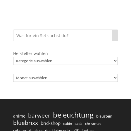
Hersteller wählen
Archiv
beleuchtung
barweer
anime
blaustein
bluebrixx
brickshop
cabin
cada
christmas
dk
cyberpunk
der kleine prinz
fantasy
deko