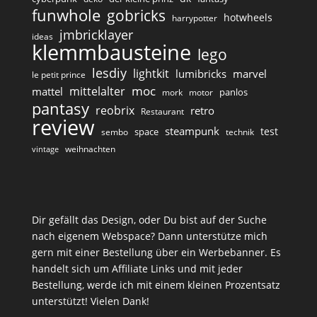
funwhole
gobricks
hotwheels
harrypotter
jmbricklayer
ideas
klemmbausteine
lego
lesdiy
lightkit
lumibricks
marvel
le petit prince
moc
mittelalter
mattel
panlos
mork
motor
pantasy
reobrix
retro
Restaurant
review
steampunk
test
space
sembo
technik
weihnachten
vintage
Dir gefällt das Design, oder Du bist auf der Suche
nach eigenem Webspace? Dann unterstütze mich
gern mit einer Bestellung über ein Werbebanner. Es
handelt sich um Affiliate Links und mit jeder
Bestellung, werde ich mit einem kleinen Prozentsatz
unterstützt! Vielen Dank!