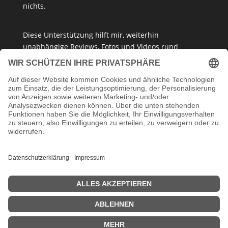
nichts.
Diese Unterstützung hilft mir, weiterhin
unabhängige Reviews, Fotos und Videos rund
um
Klemmbausteine
,
Baukastensets
und
MOCs
zu
erstellen – ganz ohne Paywall oder gesponserte
Meinung. Ich empfehle nur Produkte, die ich selbst
getestet habe oder die ich guten Gewissens
vertreten kann.
Danke, dass du mein Klemmbaustein-Herz unterstützt!
Impressum
Datenschutzerklärung