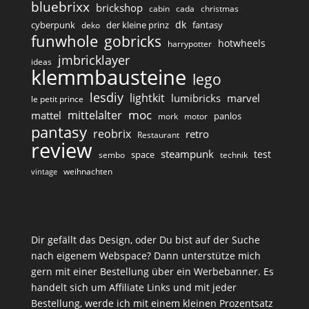
bluebrixx
brickshop
cabin
cada
christmas
dk
cyberpunk
der kleine prinz
fantasy
deko
funwhole
gobricks
hotwheels
harrypotter
jmbricklayer
ideas
klemmbausteine
lego
lesdiy
lightkit
lumibricks
marvel
le petit prince
moc
mittelalter
mattel
panlos
mork
motor
pantasy
reobrix
retro
Restaurant
review
steampunk
test
space
sembo
technik
weihnachten
vintage
Dir gefällt das Design, oder Du bist auf der Suche
nach eigenem Webspace? Dann unterstütze mich
gern mit einer Bestellung über ein Werbebanner. Es
handelt sich um Affiliate Links und mit jeder
Bestellung, werde ich mit einem kleinen Prozentsatz