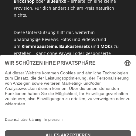
Brickshop
oder
BlueBrixx
– erhalte ich eine kleine
Provision. Für dich ändert sich am Preis natürlich
nichts.
Diese Unterstützung hilft mir, weiterhin
unabhängige Reviews, Fotos und Videos rund
um
Klemmbausteine
,
Baukastensets
und
MOCs
zu
erstellen – ganz ohne Paywall oder gesponserte
Meinung. Ich empfehle nur Produkte, die ich selbst
getestet habe oder die ich guten Gewissens
vertreten kann.
Danke, dass du mein Klemmbaustein-Herz unterstützt!
Impressum
Datenschutzerklärung