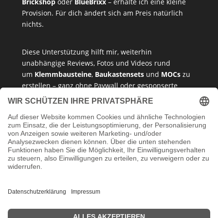
Brickshop
oder
BlueBrixx
– erhalte ich eine kleine
Provision. Für dich ändert sich am Preis natürlich
nichts.
Diese Unterstützung hilft mir, weiterhin
unabhängige Reviews, Fotos und Videos rund
um
Klemmbausteine
,
Baukastensets
und
MOCs
zu
erstellen – ganz ohne Paywall oder gesponserte
Meinung. Ich empfehle nur Produkte, die ich selbst
getestet habe oder die ich guten Gewissens
vertreten kann.
Danke, dass du mein Klemmbaustein-Herz unterstützt!
Impressum
Datenschutzerklärung