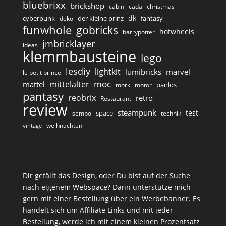
bluebrixx
brickshop
cabin
cada
christmas
dk
cyberpunk
der kleine prinz
fantasy
deko
funwhole
gobricks
hotwheels
harrypotter
jmbricklayer
ideas
klemmbausteine
lego
lesdiy
lightkit
lumibricks
marvel
le petit prince
moc
mittelalter
mattel
panlos
mork
motor
pantasy
reobrix
retro
Restaurant
review
steampunk
test
space
sembo
technik
weihnachten
vintage
Dir gefällt das Design, oder Du bist auf der Suche
nach eigenem Webspace? Dann unterstütze mich
gern mit einer Bestellung über ein Werbebanner. Es
handelt sich um Affiliate Links und mit jeder
Bestellung, werde ich mit einem kleinen Prozentsatz