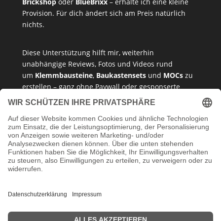
Brickshop
oder
BlueBrixx
– erhalte ich eine kleine
Provision. Für dich ändert sich am Preis natürlich
nichts.
Diese Unterstützung hilft mir, weiterhin
unabhängige Reviews, Fotos und Videos rund
um
Klemmbausteine
,
Baukastensets
und
MOCs
zu
erstellen – ganz ohne Paywall oder gesponserte
Meinung. Ich empfehle nur Produkte, die ich selbst
getestet habe oder die ich guten Gewissens
vertreten kann.
Danke, dass du mein Klemmbaustein-Herz unterstützt!
Impressum
Datenschutzerklärung