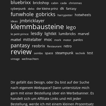
bluebrixx
brickshop
cabin
cada
christmas
dk
cyberpunk
der kleine prinz
fantasy
deko
funwhole
gobricks
hotwheels
harrypotter
jmbricklayer
ideas
klemmbausteine
lego
lesdiy
lightkit
lumibricks
marvel
le petit prince
moc
mittelalter
mattel
panlos
mork
motor
pantasy
reobrix
retro
Restaurant
review
steampunk
test
space
sembo
technik
weihnachten
vintage
Dir gefällt das Design, oder Du bist auf der Suche
nach eigenem Webspace? Dann unterstütze mich
gern mit einer Bestellung über ein Werbebanner. Es
handelt sich um Affiliate Links und mit jeder
Bestellung, werde ich mit einem kleinen Prozentsatz