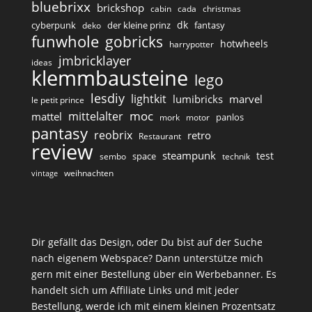
bluebrixx
brickshop
cabin
cada
christmas
dk
cyberpunk
der kleine prinz
fantasy
deko
funwhole
gobricks
hotwheels
harrypotter
jmbricklayer
ideas
klemmbausteine
lego
lesdiy
lightkit
lumibricks
marvel
le petit prince
moc
mittelalter
mattel
panlos
mork
motor
pantasy
reobrix
retro
Restaurant
review
steampunk
test
space
sembo
technik
weihnachten
vintage
Dir gefällt das Design, oder Du bist auf der Suche
nach eigenem Webspace? Dann unterstütze mich
gern mit einer Bestellung über ein Werbebanner. Es
handelt sich um Affiliate Links und mit jeder
Bestellung, werde ich mit einem kleinen Prozentsatz