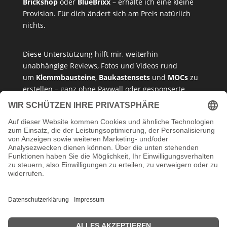
Brickshop
oder
BlueBrixx
– erhalte ich eine kleine
Provision. Für dich ändert sich am Preis natürlich
nichts.
Diese Unterstützung hilft mir, weiterhin
unabhängige Reviews, Fotos und Videos rund
um
Klemmbausteine
,
Baukastensets
und
MOCs
zu
erstellen – ganz ohne Paywall oder gesponserte
Meinung. Ich empfehle nur Produkte, die ich selbst
getestet habe oder die ich guten Gewissens
vertreten kann.
Danke, dass du mein Klemmbaustein-Herz unterstützt!
Impressum
Datenschutzerklärung