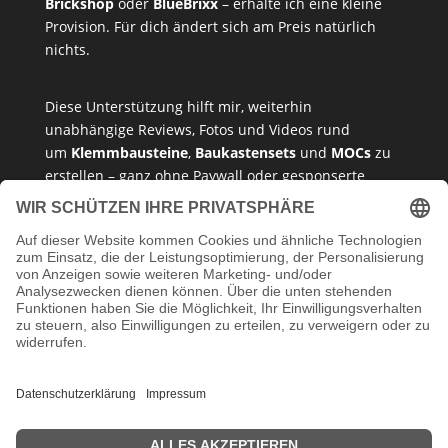
Brickshop
oder
BlueBrixx
– erhalte ich eine kleine
Provision. Für dich ändert sich am Preis natürlich
nichts.
Diese Unterstützung hilft mir, weiterhin
unabhängige Reviews, Fotos und Videos rund
um
Klemmbausteine
,
Baukastensets
und
MOCs
zu
erstellen – ganz ohne Paywall oder gesponserte
Meinung. Ich empfehle nur Produkte, die ich selbst
getestet habe oder die ich guten Gewissens
vertreten kann.
Danke, dass du mein Klemmbaustein-Herz unterstützt!
Impressum
Datenschutzerklärung