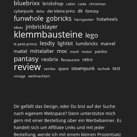
bluebrixx
brickshop
cabin
cada
christmas
dk
cyberpunk
der kleine prinz
fantasy
deko
funwhole
gobricks
hotwheels
harrypotter
jmbricklayer
ideas
klemmbausteine
lego
lesdiy
lightkit
lumibricks
marvel
le petit prince
moc
mittelalter
mattel
panlos
mork
motor
pantasy
reobrix
retro
Restaurant
review
steampunk
test
space
sembo
technik
weihnachten
vintage
Dir gefällt das Design, oder Du bist auf der Suche
nach eigenem Webspace? Dann unterstütze mich
gern mit einer Bestellung über ein Werbebanner. Es
handelt sich um Affiliate Links und mit jeder
Bestellung, werde ich mit einem kleinen Prozentsatz