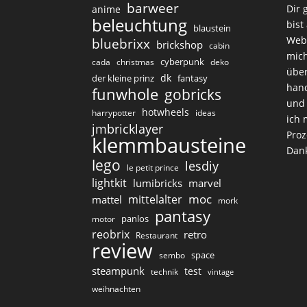
barweer
Dir 
anime
beleuchtung
bist
blaustein
Web
bluebrixx
brickshop
cabin
mich
cyberpunk
cada
christmas
deko
über
dk
der kleine prinz
fantasy
hand
funwhole
gobricks
und 
hotwheels
harrypotter
ideas
ich 
jmbricklayer
Proz
klemmbausteine
Dan
lego
lesdiy
le petit prince
lightkit
lumibricks
marvel
moc
mittelalter
mattel
mork
pantasy
panlos
motor
reobrix
retro
Restaurant
review
space
sembo
steampunk
test
technik
vintage
weihnachten