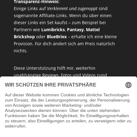
Transparenz-Hinweis:
Einige Links auf
Verklemmt und zugenoppt
sind
sogenannte Affiliate-Links. Wenn du über einen
dieser Links ein Set kaufst – zum Beispiel bei
Partnern wie
Lumibricks
,
Pantasy
,
Mattel
Brickshop
oder
BlueBrixx
– erhalte ich eine kleine
Provision. Für dich ändert sich am Preis natürlich
nichts.
Diese Unterstützung hilft mir, weiterhin
unabhängige Reviews, Fotos und Videos rund
um
Klemmbausteine
,
Baukastensets
und
MOCs
zu
erstellen – ganz ohne Paywall oder gesponserte
Meinung. Ich empfehle nur Produkte, die ich selbst
getestet habe oder die ich guten Gewissens
vertreten kann.
Danke, dass du mein Klemmbaustein-Herz unterstützt!