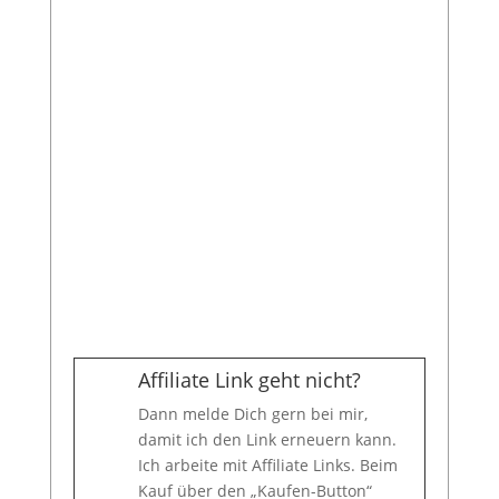
Zusätzlich fallen Spaltmaße und
Lücken im Modell auf. Diese
beeinträchtigen zwar nicht die
Gesamtoptik, tragen aber dazu
bei, dass sich das Modell weniger
stabil anfühlt, als es zunächst
erscheint.
Affiliate Link geht nicht?
Dann melde Dich gern bei mir,
damit ich den Link erneuern kann.
Ich arbeite mit Affiliate Links. Beim
Kauf über den „Kaufen-Button“