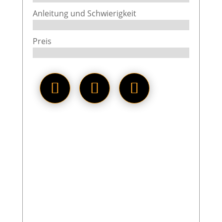
Anleitung und Schwierigkeit
Preis
Das Steampunk U-Boot im Stil
der Nautilus von
Pantasy
überzeugt vor allem durch seine