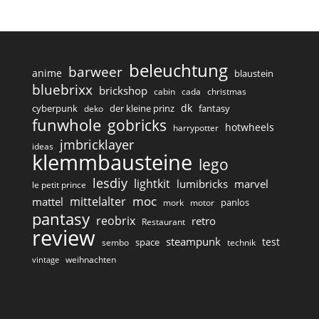
beleuchtung
barweer
anime
blaustein
bluebrixx
brickshop
cabin
cada
christmas
dk
cyberpunk
der kleine prinz
fantasy
deko
funwhole
gobricks
hotwheels
harrypotter
jmbricklayer
ideas
klemmbausteine
lego
lesdiy
lightkit
lumibricks
marvel
le petit prince
moc
mittelalter
mattel
panlos
mork
motor
pantasy
reobrix
retro
Restaurant
review
steampunk
test
space
sembo
technik
weihnachten
vintage