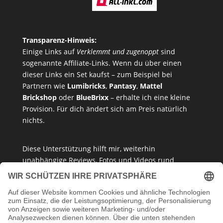
Transparenz-Hinweis:
Einige Links auf
Verklemmt und zugenoppt
sind
sogenannte Affiliate-Links. Wenn du über einen
dieser Links ein Set kaufst – zum Beispiel bei
Partnern wie
Lumibricks
,
Pantasy
,
Mattel
Brickshop
oder
BlueBrixx
– erhalte ich eine kleine
Provision. Für dich ändert sich am Preis natürlich
nichts.
Diese Unterstützung hilft mir, weiterhin
unabhängige Reviews, Fotos und Videos rund
um
Klemmbausteine
,
Baukastensets
und
MOCs
zu
erstellen – ganz ohne Paywall oder gesponserte
Meinung. Ich empfehle nur Produkte, die ich selbst
getestet habe oder die ich guten Gewissens
vertreten kann.