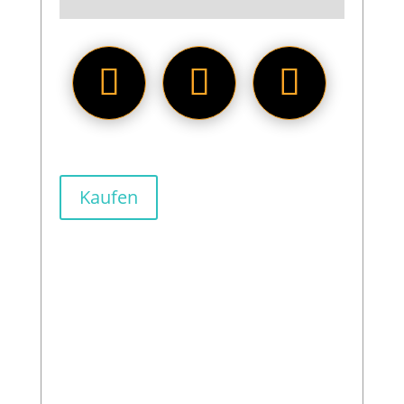
Kaufen
Die
Pantasy Retro Jukebox
ist
ein echter Hingucker und bringt
authentisches 50er-Jahre-Flair in