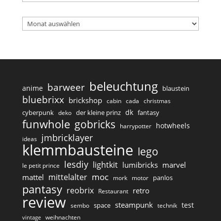
Archiv
beleuchtung
barweer
anime
blaustein
bluebrixx
brickshop
cabin
cada
christmas
dk
cyberpunk
der kleine prinz
fantasy
deko
funwhole
gobricks
hotwheels
harrypotter
jmbricklayer
ideas
klemmbausteine
lego
lesdiy
lightkit
lumibricks
marvel
le petit prince
moc
mittelalter
mattel
panlos
mork
motor
pantasy
reobrix
retro
Restaurant
review
steampunk
test
space
sembo
technik
weihnachten
vintage