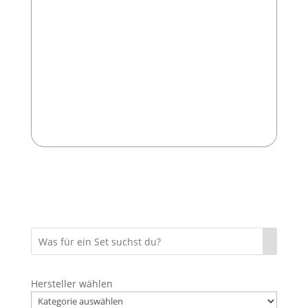
Einbau des Startknopfs. Wer hier
nicht exakt arbeitet, riskiert
spätere Probleme mit der
Mechanik.
Hersteller wählen