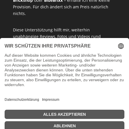
Brickshop
oder
BlueBrixx
– erhalte ich eine kleine
Provision. Für dich ändert sich am Preis natürlich
nichts.
Diese Unterstützung hilft mir, weiterhin
unabhängige Reviews, Fotos und Videos rund
um
Klemmbausteine
,
Baukastensets
und
MOCs
zu
erstellen – ganz ohne Paywall oder gesponserte
Meinung. Ich empfehle nur Produkte, die ich selbst
getestet habe oder die ich guten Gewissens
vertreten kann.
Danke, dass du mein Klemmbaustein-Herz unterstützt!
Impressum
Datenschutzerklärung