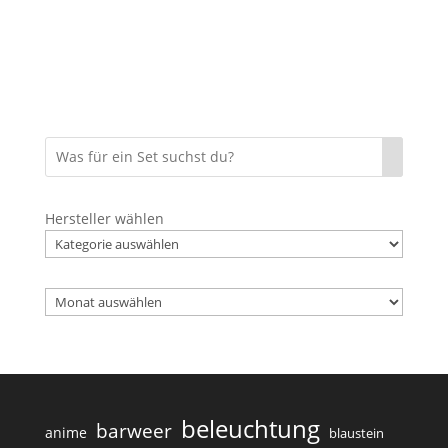
Hersteller wählen
Archiv
beleuchtung
barweer
anime
blaustein