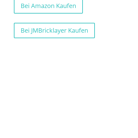
Bei Amazon Kaufen
Bei JMBricklayer Kaufen
FDas Set Mechanical Dinosaur von
JMBricklayer ist imposant und groß und
lässt sich durch eine gute Aufteilung in
Abschnitte gut bauen.
Die Teile haben eine sehr gute Qualität und
am Schluss ist er deutlich größer, als er