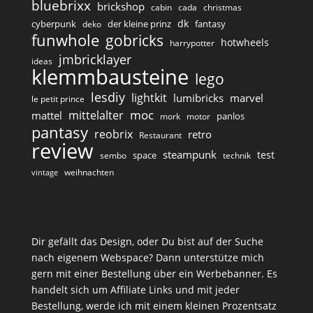
bluebrixx
brickshop
cabin
cada
christmas
dk
cyberpunk
der kleine prinz
fantasy
deko
funwhole
gobricks
hotwheels
harrypotter
jmbricklayer
ideas
klemmbausteine
lego
lesdiy
lightkit
lumibricks
marvel
le petit prince
moc
mittelalter
mattel
panlos
mork
motor
pantasy
reobrix
retro
Restaurant
review
steampunk
test
space
sembo
technik
weihnachten
vintage
Dir gefällt das Design, oder Du bist auf der Suche
nach eigenem Webspace? Dann unterstütze mich
gern mit einer Bestellung über ein Werbebanner. Es
handelt sich um Affiliate Links und mit jeder
Bestellung, werde ich mit einem kleinen Prozentsatz