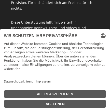
Provision. Für dich ändert sich am Preis natürlich
nichts.
Diese Unterstützung hilft mir, weiterhin
unabhängige Reviews, Fotos und Videos rund
um
Klemmbausteine
,
Baukastensets
und
MOCs
zu
erstellen – ganz ohne Paywall oder gesponserte
Meinung. Ich empfehle nur Produkte, die ich selbst
getestet habe oder die ich guten Gewissens
vertreten kann.
Danke, dass du mein Klemmbaustein-Herz unterstützt!
Impressum
Datenschutzerklärung