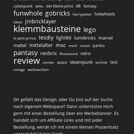
dk
cyberpunk
der kleine prinz
fantasy
deko
funwhole
gobricks
hotwheels
harrypotter
jmbricklayer
ideas
klemmbausteine
lego
lesdiy
lightkit
lumibricks
marvel
le petit prince
moc
mittelalter
mattel
panlos
mork
motor
pantasy
reobrix
retro
Restaurant
review
steampunk
test
space
sembo
technik
weihnachten
vintage
Dir gefällt das Design, oder Du bist auf der Suche
nach eigenem Webspace? Dann unterstütze mich
gern mit einer Bestellung über ein Werbebanner. Es
handelt sich um Affiliate Links und mit jeder
Bestellung, werde ich mit einem kleinen Prozentsatz
unterstützt! Vielen Dank!