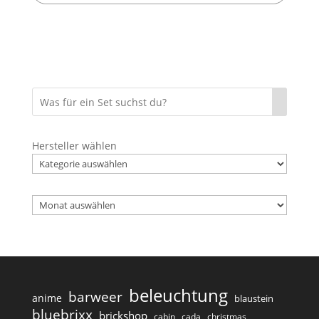
Hersteller wählen
Archiv
beleuchtung
barweer
anime
blaustein
bluebrixx
brickshop
cabin
cada
christmas