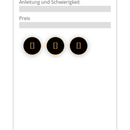
Anleitung und Schwierigkeit
Preis
Mit dem Mercedes 300 SL liefert
der Mattel Brickshop ein
beeindruckendes Set im
Klemmbausteinbereich.