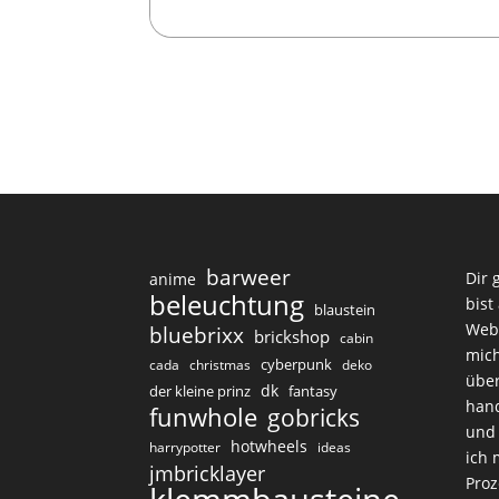
barweer
Dir 
anime
beleuchtung
bist
blaustein
Web
bluebrixx
brickshop
cabin
mich
cyberpunk
cada
christmas
deko
über
dk
der kleine prinz
fantasy
hand
funwhole
gobricks
und 
hotwheels
harrypotter
ideas
ich 
jmbricklayer
Proz