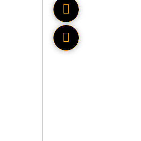
Project 
Punkte, 
teilweis
Hände e
Zudem fa
den Glan
keine de
wirkt we
Mit eine
für ein 
Aufmachu
könnte 