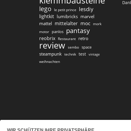
klemmbausteine
Dan
lego
lesdiy
le petit prince
lightkit
lumibricks
marvel
moc
mittelalter
mattel
mork
pantasy
panlos
motor
reobrix
retro
Restaurant
review
space
sembo
steampunk
test
technik
vintage
weihnachten