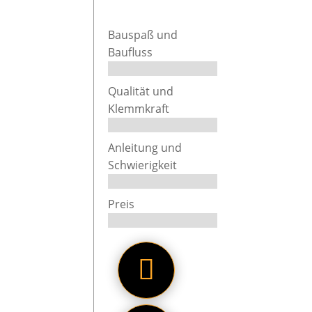
der Unt
Sammlerw
Bauspaß und
Baufluss
Wheels A
Die Klem
Qualität und
Klemmkraft
und Mikr
abwechsl
Anleitung und
für ein 
Schwierigkeit
24,99 € 
Klemmba
Preis