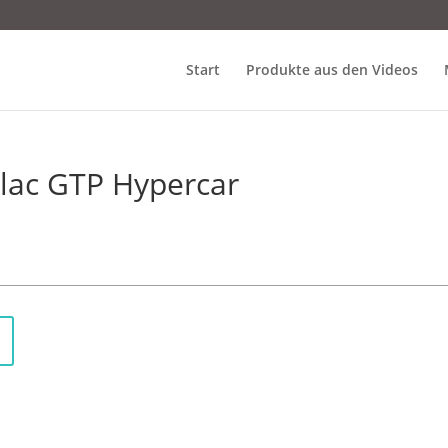
Start
Produkte aus den Videos
llac GTP Hypercar
Das
Mattel Brickshop Hot Wheels Cadillac Project GTP