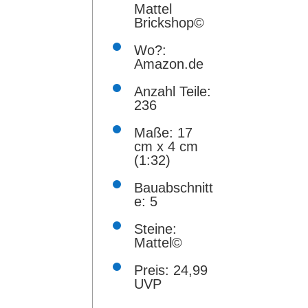
Mattel
Hypercar
Brickshop©
Liebe zu
Wo?:
stylisch
Amazon.de
Anleitun
Anzahl Teile:
Hinterg
236
ein ents
Maße: 17
cm x 4 cm
Mit 236 
(1:32)
Aufbau a
Bauabschnitt
Besonder
e: 5
Modell e
Steine:
Mattel©
müssen 
der indi
Preis: 24,99
UVP
Ein weit