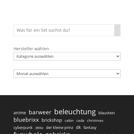
Hersteller wählen
Archiv
beleuchtung
barweer
anime
blaustein
bluebrixx
brickshop
cabin
cada
christmas
dk
cyberpunk
der kleine prinz
fantasy
deko