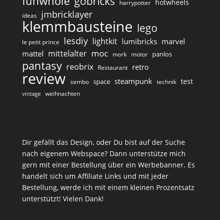
funwhole
gobricks
hotwheels
harrypotter
jmbricklayer
ideas
klemmbausteine
lego
lesdiy
lightkit
lumibricks
marvel
le petit prince
moc
mittelalter
mattel
panlos
mork
motor
pantasy
reobrix
retro
Restaurant
review
steampunk
test
space
sembo
technik
weihnachten
vintage
Dir gefällt das Design, oder Du bist auf der Suche
nach eigenem Webspace? Dann unterstütze mich
gern mit einer Bestellung über ein Werbebanner. Es
handelt sich um Affiliate Links und mit jeder
Bestellung, werde ich mit einem kleinen Prozentsatz
unterstützt! Vielen Dank!