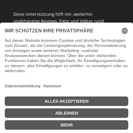
Diese Unterstützung hilft mir, weiterhin
unabhängige Reviews, Fotos und Videos rund
um
Klemmbausteine
,
Baukastensets
und
MOCs
zu
erstellen – ganz ohne Paywall oder gesponserte
Meinung. Ich empfehle nur Produkte, die ich selbst
getestet habe oder die ich guten Gewissens
vertreten kann.
Danke, dass du mein Klemmbaustein-Herz unterstützt!
Impressum
Datenschutzerklärung