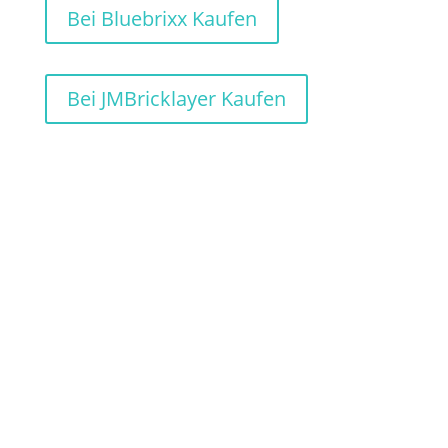
Bei Bluebrixx Kaufen
Bei JMBricklayer Kaufen
Das Golden Vintage Sports Car ist optisch
ein wunderschönes Modell und hat sogar
einige Funktionen zu bieten. So lassen sich
Türen öffenen, oder die Rückbank
umklappen.
*Das Modell wird in Deutschland, bzw. im