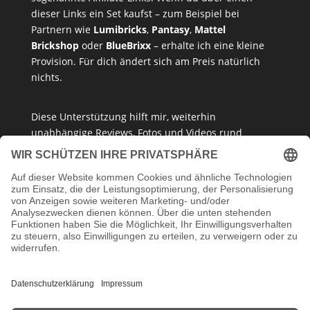
dieser Links ein Set kaufst – zum Beispiel bei
Partnern wie
Lumibricks
,
Pantasy
,
Mattel
Brickshop
oder
BlueBrixx
– erhalte ich eine kleine
Provision. Für dich ändert sich am Preis natürlich
nichts.
Diese Unterstützung hilft mir, weiterhin
unabhängige Reviews, Fotos und Videos rund
um
Klemmbausteine
,
Baukastensets
und
MOCs
zu
erstellen – ganz ohne Paywall oder gesponserte
Meinung. Ich empfehle nur Produkte, die ich selbst
getestet habe oder die ich guten Gewissens
vertreten kann.
Danke, dass du mein Klemmbaustein-Herz unterstützt!