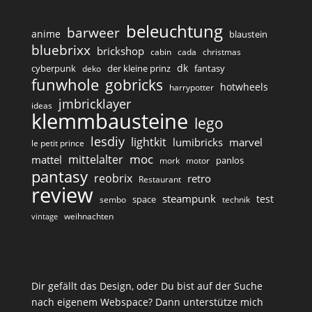
beleuchtung
barweer
anime
blaustein
bluebrixx
brickshop
cabin
cada
christmas
dk
cyberpunk
der kleine prinz
fantasy
deko
funwhole
gobricks
hotwheels
harrypotter
jmbricklayer
ideas
klemmbausteine
lego
lesdiy
lightkit
lumibricks
marvel
le petit prince
moc
mittelalter
mattel
panlos
mork
motor
pantasy
reobrix
retro
Restaurant
review
steampunk
test
space
sembo
technik
weihnachten
vintage
Dir gefällt das Design, oder Du bist auf der Suche
nach eigenem Webspace? Dann unterstütze mich