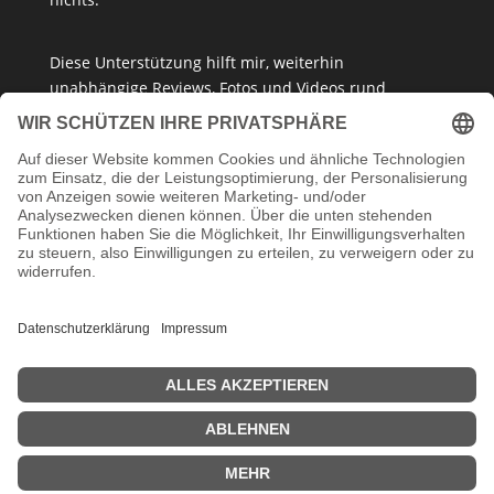
Diese Unterstützung hilft mir, weiterhin
unabhängige Reviews, Fotos und Videos rund
um
Klemmbausteine
,
Baukastensets
und
MOCs
zu
erstellen – ganz ohne Paywall oder gesponserte
Meinung. Ich empfehle nur Produkte, die ich selbst
getestet habe oder die ich guten Gewissens
vertreten kann.
Danke, dass du mein Klemmbaustein-Herz unterstützt!
Impressum
Datenschutzerklärung