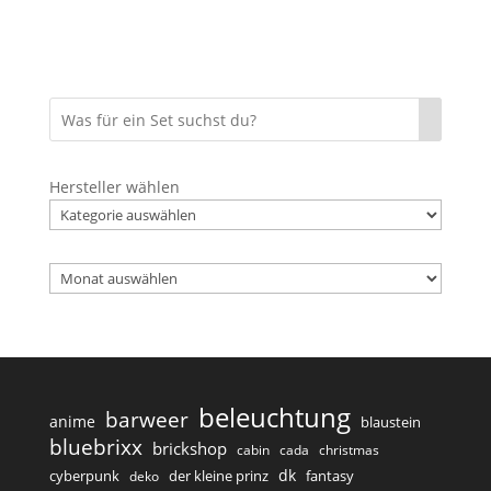
Hersteller wählen
Archiv
beleuchtung
barweer
anime
blaustein
bluebrixx
brickshop
cabin
cada
christmas
dk
cyberpunk
der kleine prinz
fantasy
deko