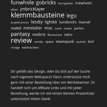
funwhole
gobricks
hotwheels
harrypotter
jmbricklayer
ideas
klemmbausteine
lego
lesdiy
lightkit
lumibricks
marvel
le petit prince
moc
mittelalter
mattel
panlos
mork
motor
pantasy
reobrix
retro
Restaurant
review
steampunk
test
space
sembo
technik
weihnachten
vintage
Dir gefällt das Design, oder Du bist auf der Suche
nach eigenem Webspace? Dann unterstütze mich
gern mit einer Bestellung über ein Werbebanner. Es
handelt sich um Affiliate Links und mit jeder
Bestellung, werde ich mit einem kleinen Prozentsatz
unterstützt! Vielen Dank!