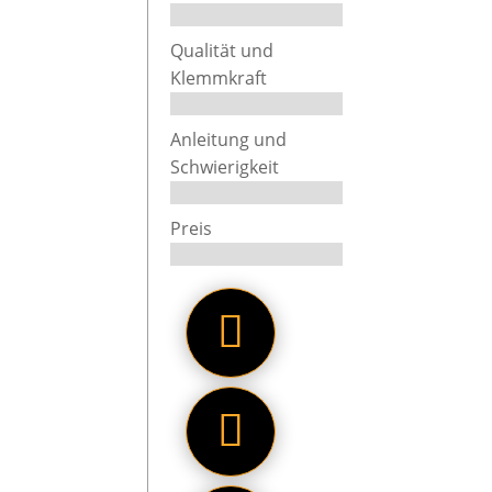
gar nich
schließ
Qualität und
an beide
Klemmkraft
Das ist 
Anleitung und
Schwierigkeit
Preis