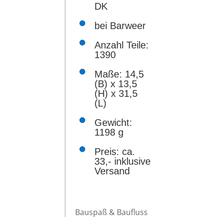
DK
findet s
komplex
bei Barweer
Anzahl Teile:
Vier übe
1390
Abwechsl
Maße: 14,5
schöne 
(B) x 13,5
(H) x 31,5
eine sch
(L)
und opti
Gewicht:
1198 g
Preis: ca.
33,- inklusive
Versand
Macken. 
Farbabwe
Bauspaß & Baufluss