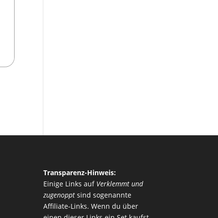
Transparenz-Hinweis:
Einige Links auf
Verklemmt und
zugenoppt
sind sogenannte
Affiliate-Links. Wenn du über
einen dieser Links ein Set kaufst