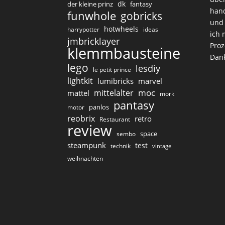
dk
der kleine prinz
fantasy
hand
funwhole
gobricks
und 
hotwheels
harrypotter
ideas
ich 
jmbricklayer
Proz
klemmbausteine
Dan
lego
lesdiy
le petit prince
lightkit
lumibricks
marvel
moc
mittelalter
mattel
mork
pantasy
panlos
motor
reobrix
retro
Restaurant
review
space
sembo
steampunk
test
technik
vintage
weihnachten