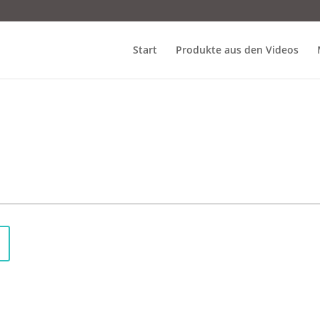
Start
Produkte aus den Videos
Das Flying Car von DK kommt ohne offizielle Lizenz und