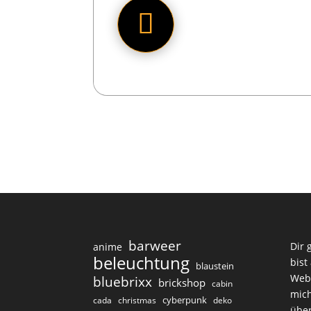
barweer
Dir 
anime
beleuchtung
bist
blaustein
Web
bluebrixx
brickshop
cabin
mich
cyberpunk
cada
christmas
deko
über