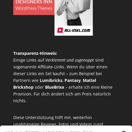
Transparenz-Hinweis:
Einige Links auf
Verklemmt und zugenoppt
sind
sogenannte Affiliate-Links. Wenn du über einen
dieser Links ein Set kaufst – zum Beispiel bei
Partnern wie
Lumibricks
,
Pantasy
,
Mattel
Brickshop
oder
BlueBrixx
– erhalte ich eine kleine
Provision. Für dich ändert sich am Preis natürlich
nichts.
Diese Unterstützung hilft mir, weiterhin
unabhängige Reviews, Fotos und Videos rund
um
Klemmbausteine
,
Baukastensets
und
MOCs
zu