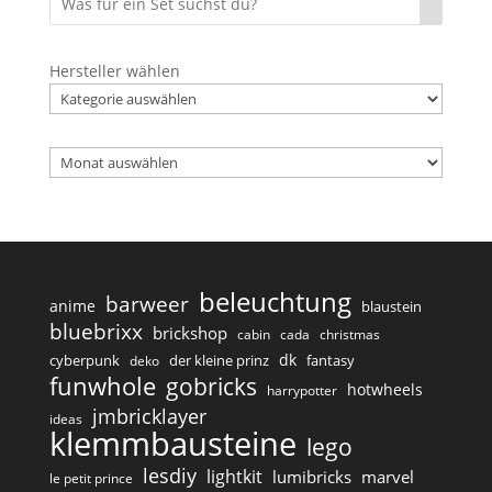
Hersteller wählen
Archiv
beleuchtung
barweer
anime
blaustein
bluebrixx
brickshop
cabin
cada
christmas
dk
cyberpunk
der kleine prinz
fantasy
deko
funwhole
gobricks
hotwheels
harrypotter
jmbricklayer
ideas
klemmbausteine
lego
lesdiy
lightkit
lumibricks
marvel
le petit prince